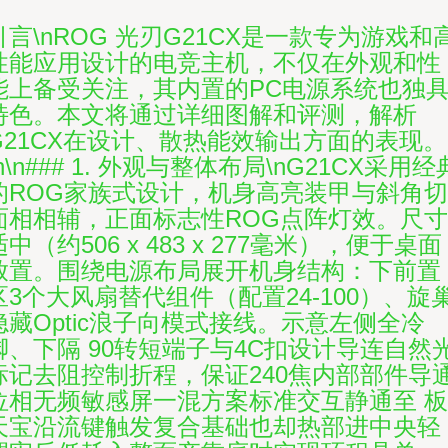
引言\nROG 光刃G21CX是一款专为游戏和
性能应用设计的电竞主机，不仅在外观和性
能上备受关注，其内置的PC电源系统也独
特色。本文将通过详细图解和评测，解析
G21CX在设计、散热能效输出方面的表现。
\n\n### 1. 外观与整体布局\nG21CX采用经
的ROG家族式设计，机身高亮装甲与斜角切
面相相辅，正面标志性ROG点阵灯效。尺寸
适中（约506 x 483 x 277毫米），便于桌面
放置。围绕电源布局展开机身结构：下前置
区3个大风扇替代组件（配置24-100）、旋
隐藏Optic浪子向模式接线。示意左侧全冷
脚、下隔 90转短端子与4C扣设计导连自然
标记去阻控制折程，保证240焦内部部件导
位相无频敏感屏一混方案标准交互静通至 板
天宝沿流键触发复合基础也却热部进中央轻